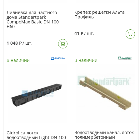
Крепёж решётки Альта
Ливневка для частного
Профиль
дома Standartpark
CompoMax Basic DN 100
H60
41 Р
/ шт.
1 048 Р
/ шт.
В наличии
В наличии
Водоотводный канал, лоток
Gidrolica лоток
полимербетонный
водоотводный Light DN 100