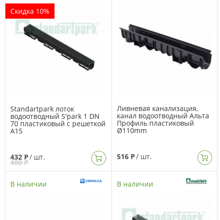
Скидка 10%
Ливневая канализация,
Standartpark лоток
канал водоотводный Альта
водоотводный S'park 1 DN
Профиль пластиковый
70 пластиковый с решеткой
Ø110mm
А15
516 Р
/ шт.
432 Р
/ шт.
480 Р
В наличии
В наличии